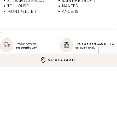
ST JEAN DU FALGA
SAINT-HERBLAIN
TOULOUSE
NANTES
MONTPELLIER
ANGERS
–
Retour possible
Frais de port 3,50 € TTC
en boutique*
en point relais
VOIR LA CARTE
Livraison offerte
Paiement en 3 ou 4x
à partir de 39 € TTC
sans frais
REJOIGNEZ NOTRE COMMUNAUTÉ
AIDE ET COMMANDES
LES SERVICES PEGGY SAGE
À PROPOS DE PEGGY SAGE