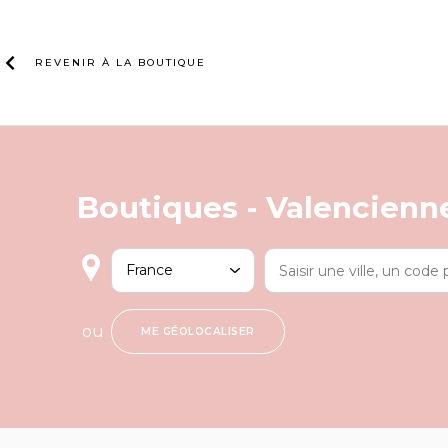
Skip
to
content
REVENIR À LA
BOUTIQUE
Boutiques -
Valencienn
ou
ME GÉOLOCALISER