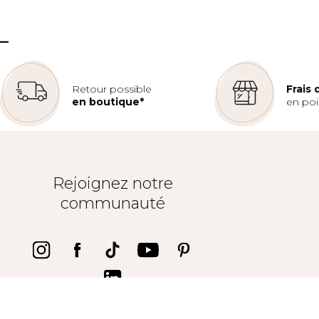
C. ccial auchan les epis - cellule 48
59450 SIN LE NOBLE
–
Tel :
03 27 90 90 90
Retour possible
Frais
en boutique*
en poin
Rejoignez notre
communauté
Trustpilot