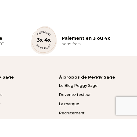
te
Paiement en 3 ou 4x
TC
sans frais
y Sage
À propos de Peggy Sage
Le Blog Peggy Sage
s
Devenez testeur
y
La marque
Recrutement
Mentions légales
Presse et partenariats