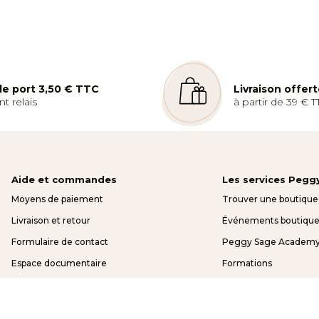
LOCALISER
 de port 3,50 € TTC
Livraison offer
t relais
à partir de 39 € T
Aide et commandes
Les services Pegg
Moyens de paiement
Trouver une boutique
Livraison et retour
Événements boutique
Formulaire de contact
Peggy Sage Academ
Espace documentaire
Formations
FAQ
Avantages pro
Espace pro