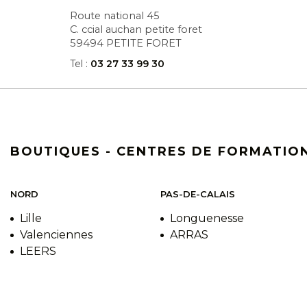
Route national 45
C. ccial auchan petite foret
59494 PETITE FORET
Tel :
03 27 33 99 30
DISTRIBUTEUR
2HB - JEMAPPES
BOUTIQUES - CENTRES DE FORMATION
Avenue wilson 510/2
7012 JEMAPPES
Tel :
+32 65 78 13 79
NORD
PAS-DE-CALAIS
Lille
Longuenesse
Valenciennes
ARRAS
DISTRIBUTEUR
LEERS
LA BOUTIQUE DU COIFFEUR - SIN
LE NOBLE
43 route nationale