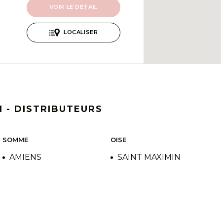
VOIR LE DÉTAIL
LOCALISER
Ouvert aujourd'hui : 09:00-
18:30
 - DISTRIBUTEURS
VOIR LE DÉTAIL
SOMME
OISE
LOCALISER
AMIENS
SAINT MAXIMIN
Ouvert aujourd'hui : 09:30-
19:30
VOIR LE DÉTAIL