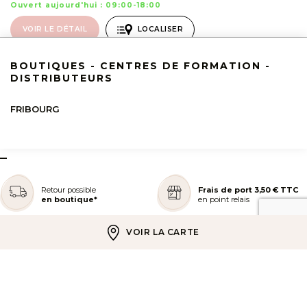
Ouvert aujourd'hui : 09:00-18:00
VOIR LE DÉTAIL
LOCALISER
BOUTIQUES - CENTRES DE FORMATION -
DISTRIBUTEURS
FRIBOURG
–
Retour possible
Frais de port 3,50 € TTC
en boutique*
en point relais
VOIR LA CARTE
Livraison offerte
Paiement en 3 ou 4x
à partir de 39 € TTC
sans frais
REJOIGNEZ NOTRE COMMUNAUTÉ
AIDE ET COMMANDES
LES SERVICES PEGGY SAGE