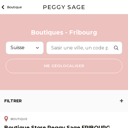
Skip
Boutique
to
content
Boutiques -
Fribourg
RECHERCHE
ME GÉOLOCALISER
FILTRER
BOUTIQUE
Boutique Store Peggy Sage FRIBOURG