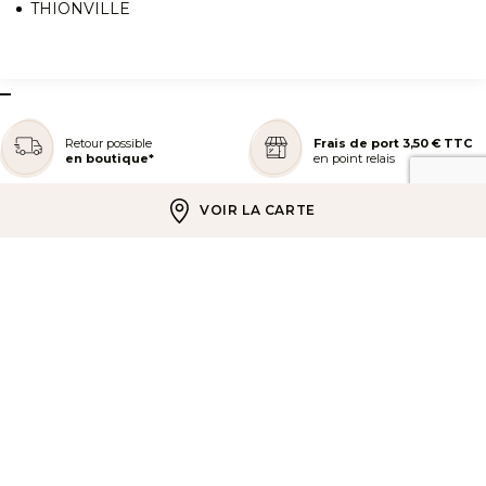
THIONVILLE
–
Retour possible
Frais de port 3,50 € TTC
en boutique*
en point relais
VOIR LA CARTE
Livraison offerte
Paiement en 3 ou 4x
à partir de 39 € TTC
sans frais
REJOIGNEZ NOTRE COMMUNAUTÉ
AIDE ET COMMANDES
LES SERVICES PEGGY SAGE
À PROPOS DE PEGGY SAGE