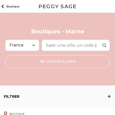
Skip
Boutique
to
content
Boutiques -
Marne
RECHERCHE
ME GÉOLOCALISER
FILTRER
BOUTIQUE