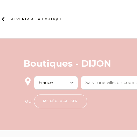
Skip
to
content
REVENIR À LA
BOUTIQUE
Boutiques -
DIJON
ou
ME GÉOLOCALISER