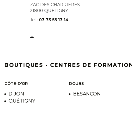
ZAC DES CHARRIERES
21800 QUETIGNY
Tel :
03 73 55 13 14
DISTRIBUTEUR
LA BOUTIQUE DU COIFFEUR -
QUETIGNY
BOUTIQUES - CENTRES DE FORMATION
Avenue de bourgogne
C. ccial carrefour grd quetigny cel 6
21800 QUETIGNY
CÔTE-D'OR
DOUBS
Tel :
03 80 70 08 00
DIJON
BESANÇON
QUÉTIGNY
DISTRIBUTEUR
LA BOUTIQUE DU COIFFEUR -
DIJON La Toison d'Or
Route de langres - local 116