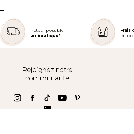
C. ccial la toison d'or
–
21000 DIJON
Tel :
03 71 86 03 08
Retour possible
Frais
en boutique*
en poin
Rejoignez notre
communauté
Trustpilot