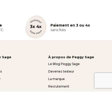
te
Paiement en 3 ou 4x
TC
sans frais
y Sage
À propos de Peggy Sage
Le Blog Peggy Sage
s
Devenez testeur
y
La marque
Recrutement
Mentions légales
Presse et partenariats
Politique de confidentialité