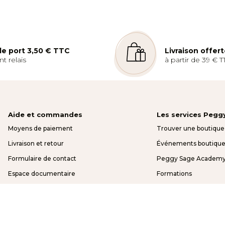
LOCALISER
 de port 3,50 € TTC
Livraison offer
t relais
à partir de 39 € T
Aide et commandes
Les services Pegg
Moyens de paiement
Trouver une boutique
Livraison et retour
Événements boutique
Formulaire de contact
Peggy Sage Academ
Espace documentaire
Formations
FAQ
Avantages pro
Espace pro
Espace étudiants