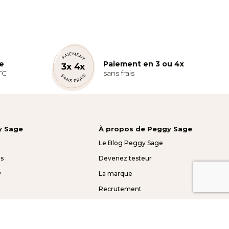
te
Paiement en 3 ou 4x
TC
sans frais
y Sage
À propos de Peggy Sage
Le Blog Peggy Sage
s
Devenez testeur
y
La marque
Recrutement
Mentions légales
Presse et partenariats