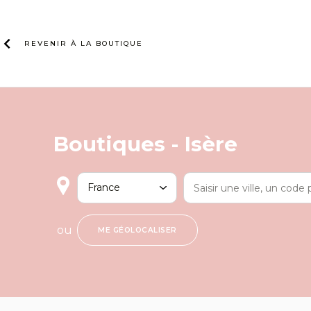
Skip
to
content
REVENIR À LA
BOUTIQUE
Boutiques -
Isère
ou
ME GÉOLOCALISER