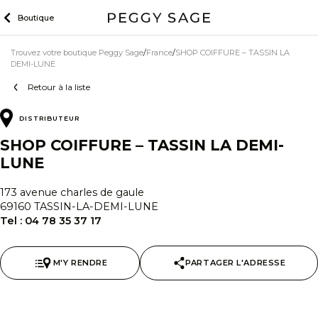
Skip
Boutique
to
content
Trouvez votre boutique Peggy Sage
France
SHOP COIFFURE – TASSIN LA
DEMI-LUNE
Retour à la liste
DISTRIBUTEUR
SHOP COIFFURE – TASSIN LA DEMI-
LUNE
173 avenue charles de gaule
69160 TASSIN-LA-DEMI-LUNE
Tel :
04 78 35 37 17
M'Y RENDRE
PARTAGER L'ADRESSE