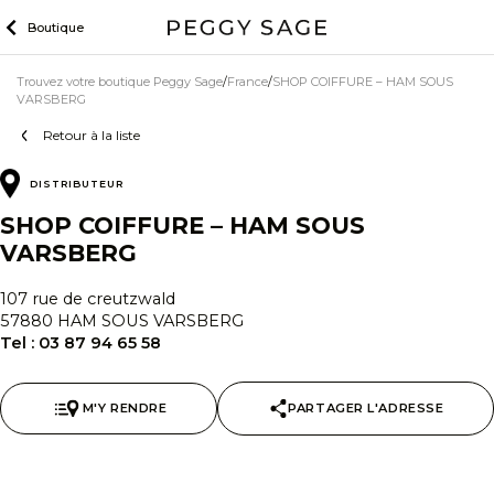
Skip
Boutique
to
content
Trouvez votre boutique Peggy Sage
France
SHOP COIFFURE – HAM SOUS
VARSBERG
Retour à la liste
DISTRIBUTEUR
SHOP COIFFURE – HAM SOUS
VARSBERG
107 rue de creutzwald
57880 HAM SOUS VARSBERG
Tel :
03 87 94 65 58
M'Y RENDRE
PARTAGER L'ADRESSE