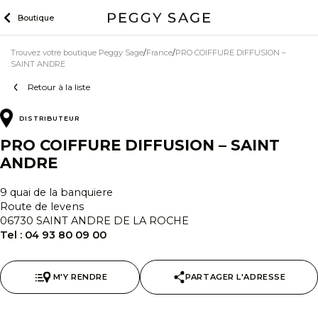
Skip
Boutique
to
content
Trouvez votre boutique Peggy Sage
France
PRO COIFFURE DIFFUSION –
SAINT ANDRE
Retour à la liste
DISTRIBUTEUR
PRO COIFFURE DIFFUSION – SAINT
ANDRE
9 quai de la banquiere
Route de levens
06730 SAINT ANDRE DE LA ROCHE
Tel :
04 93 80 09 00
M'Y RENDRE
PARTAGER L'ADRESSE