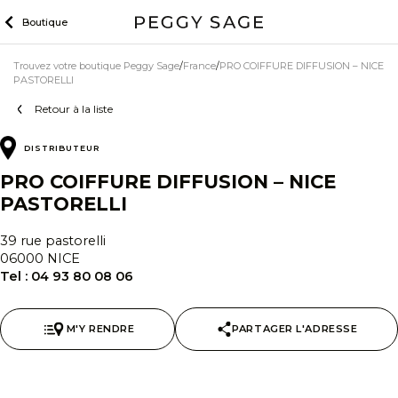
Skip
Boutique
to
content
Trouvez votre boutique Peggy Sage
France
PRO COIFFURE DIFFUSION – NICE
PASTORELLI
Retour à la liste
DISTRIBUTEUR
PRO COIFFURE DIFFUSION – NICE
PASTORELLI
39 rue pastorelli
06000 NICE
Tel :
04 93 80 08 06
M'Y RENDRE
PARTAGER L'ADRESSE