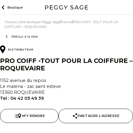
Skip
Boutique
to
content
Trouvez votre boutique Peggy Sage
France
PRO COIFF -TOUT POUR LA
COIFFURE – ROQUEVAIRE
Retour à la liste
DISTRIBUTEUR
PRO COIFF -TOUT POUR LA COIFFURE –
ROQUEVAIRE
1152 avenue du repos
Le malena - zac saint esteve
13360 ROQUEVAIRE
Tel :
04 42 03 49 39
M'Y RENDRE
PARTAGER L'ADRESSE