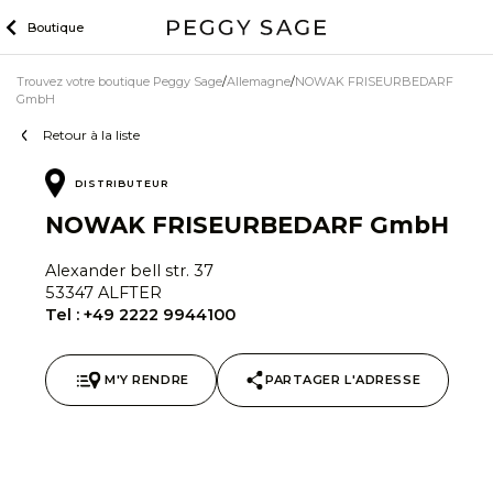
Skip
Boutique
to
content
Trouvez votre boutique Peggy Sage
Allemagne
NOWAK FRISEURBEDARF
GmbH
Retour à la liste
DISTRIBUTEUR
NOWAK FRISEURBEDARF GmbH
Alexander bell str. 37
53347 ALFTER
Tel :
+49 2222 9944100
M'Y RENDRE
PARTAGER L'ADRESSE