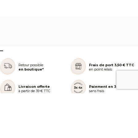
–
Retour possible
Frais de port 3,50 € TTC
en boutique*
en point relais
Livraison offerte
Paiement en 3 ou 4x
à partir de 39 € TTC
sans frais
REJOIGNEZ NOTRE COMMUNAUTÉ
AIDE ET COMMANDES
LES SERVICES PEGGY SAGE
À PROPOS DE PEGGY SAGE