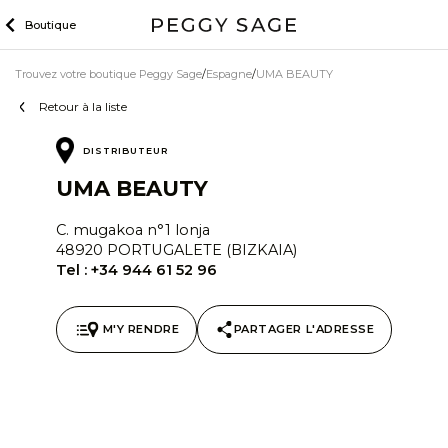
Skip
Boutique
to
content
Trouvez votre boutique Peggy Sage
Espagne
UMA BEAUTY
Retour à la liste
DISTRIBUTEUR
UMA BEAUTY
C. mugakoa n°1 lonja
48920 PORTUGALETE (BIZKAIA)
Tel :
+34 944 61 52 96
M'Y RENDRE
PARTAGER L'ADRESSE