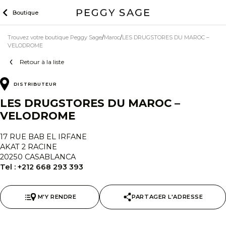
Skip
Boutique
to
content
Trouvez votre boutique Peggy Sage
Maroc
LES DRUGSTORES DU MAROC –
VELODROME
Retour à la liste
DISTRIBUTEUR
LES DRUGSTORES DU MAROC –
VELODROME
17 RUE BAB EL IRFANE
AKAT 2 RACINE
20250 CASABLANCA
Tel :
+212 668 293 393
M'Y RENDRE
PARTAGER L'ADRESSE