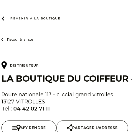
Skip
to
content
REVENIR À LA
BOUTIQUE
Retour à la liste
DISTRIBUTEUR
LA BOUTIQUE DU COIFFEUR 
Route nationale 113 - c. ccial grand vitrolles
13127 VITROLLES
Tel :
04 42 02 71 11
M'Y RENDRE
PARTAGER L'ADRESSE