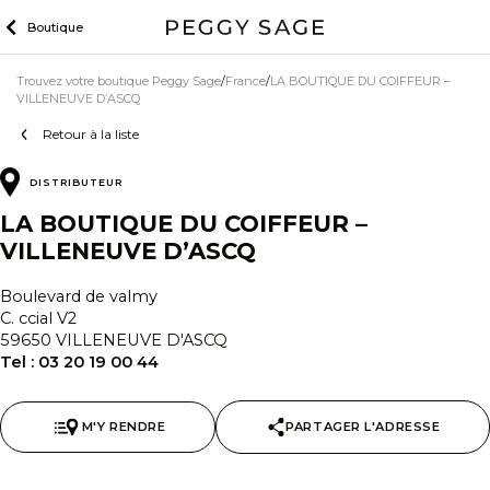
Skip
Boutique
to
content
Trouvez votre boutique Peggy Sage
France
LA BOUTIQUE DU COIFFEUR –
VILLENEUVE D’ASCQ
Retour à la liste
DISTRIBUTEUR
LA BOUTIQUE DU COIFFEUR –
VILLENEUVE D’ASCQ
Boulevard de valmy
C. ccial V2
59650 VILLENEUVE D'ASCQ
Tel :
03 20 19 00 44
M'Y RENDRE
PARTAGER L'ADRESSE