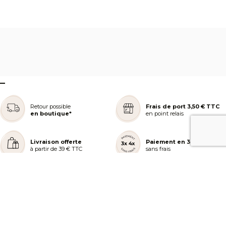
–
Retour possible
Frais de port 3,50 € TTC
en boutique*
en point relais
Livraison offerte
Paiement en 3 ou 4x
à partir de 39 € TTC
sans frais
REJOIGNEZ NOTRE COMMUNAUTÉ
AIDE ET COMMANDES
LES SERVICES PEGGY SAGE
À PROPOS DE PEGGY SAGE