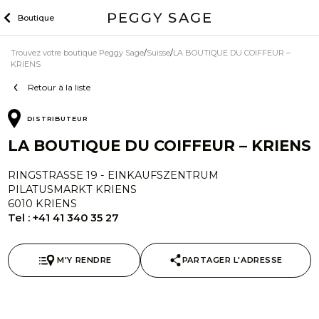
Skip
Boutique
to
content
Trouvez votre boutique Peggy Sage
Suisse
LA BOUTIQUE DU COIFFEUR –
KRIENS
Retour à la liste
DISTRIBUTEUR
LA BOUTIQUE DU COIFFEUR – KRIENS
RINGSTRASSE 19 - EINKAUFSZENTRUM
PILATUSMARKT KRIENS
6010 KRIENS
Tel :
+41 41 340 35 27
M'Y RENDRE
PARTAGER L'ADRESSE