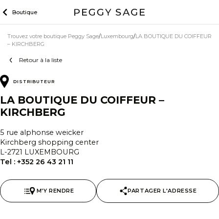
Skip
Boutique
to
content
Trouvez votre boutique Peggy Sage
Luxembourg
LA BOUTIQUE DU COIFFEUR
– KIRCHBERG
Retour à la liste
DISTRIBUTEUR
LA BOUTIQUE DU COIFFEUR –
KIRCHBERG
5 rue alphonse weicker
Kirchberg shopping center
L-2721 LUXEMBOURG
Tel :
+352 26 43 21 11
M'Y RENDRE
PARTAGER L'ADRESSE