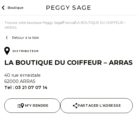
Skip
Boutique
to
content
Trouvez votre boutique Peggy Sage
France
LA BOUTIQUE DU COIFFEUR –
ARRAS
Retour à la liste
DISTRIBUTEUR
LA BOUTIQUE DU COIFFEUR – ARRAS
40 rue ernestale
62000 ARRAS
Tel :
03 21 07 07 14
M'Y RENDRE
PARTAGER L'ADRESSE