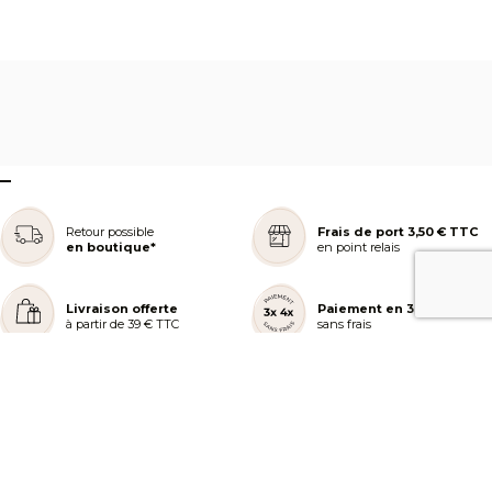
–
Retour possible
Frais de port 3,50 € TTC
en boutique*
en point relais
Livraison offerte
Paiement en 3 ou 4x
à partir de 39 € TTC
sans frais
REJOIGNEZ NOTRE COMMUNAUTÉ
AIDE ET COMMANDES
LES SERVICES PEGGY SAGE
À PROPOS DE PEGGY SAGE