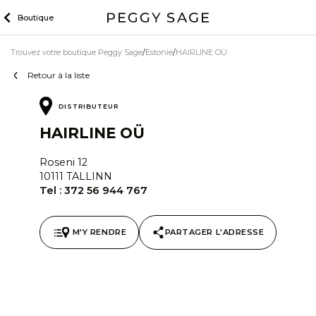
Skip
Boutique
to
content
Trouvez votre boutique Peggy Sage
Estonie
HAIRLINE OÜ
Retour à la liste
DISTRIBUTEUR
HAIRLINE OÜ
Roseni 12
10111 TALLINN
Tel :
372 56 944 767
M'Y RENDRE
PARTAGER L'ADRESSE