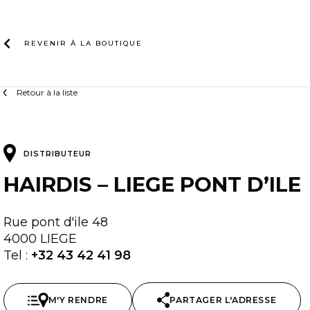
Skip
to
content
REVENIR À LA
BOUTIQUE
Retour à la liste
DISTRIBUTEUR
HAIRDIS – LIEGE PONT D’ILE
Rue pont d'ile 48
4000 LIEGE
Tel :
+32 43 42 41 98
M'Y RENDRE
PARTAGER L'ADRESSE