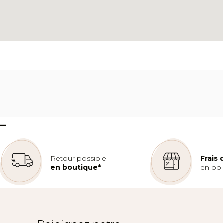
–
Retour possible
Frais
en boutique*
en poin