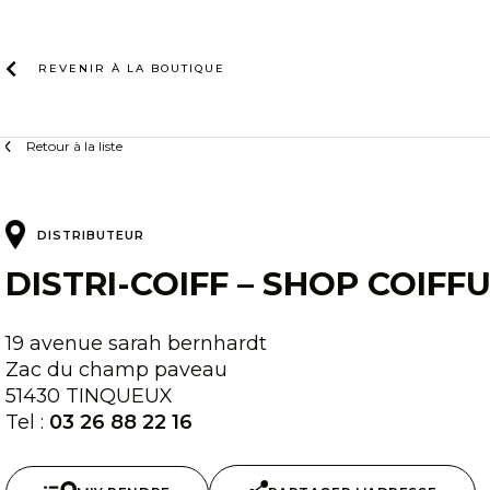
Skip
to
content
REVENIR À LA
BOUTIQUE
Retour à la liste
DISTRIBUTEUR
DISTRI-COIFF – SHOP COIFF
19 avenue sarah bernhardt
Zac du champ paveau
51430 TINQUEUX
Tel :
03 26 88 22 16