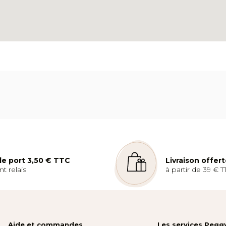
 de port 3,50 € TTC
Livraison offer
t relais
à partir de 39 € T
Aide et commandes
Les services Pegg