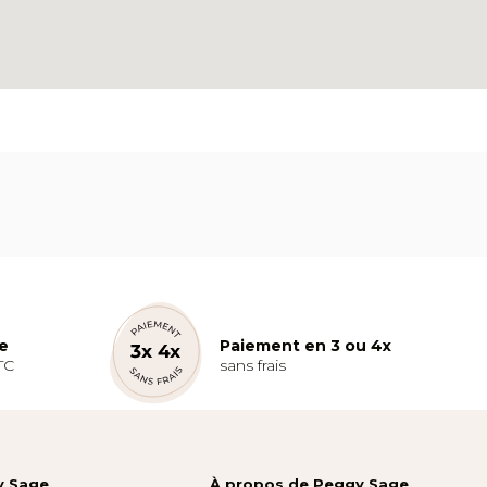
te
Paiement en 3 ou 4x
TC
sans frais
y Sage
À propos de Peggy Sage