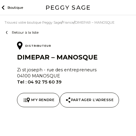
Skip
Boutique
to
content
Trouvez votre boutique Peggy Sage
France
DIMEPAR – MANOSQUE
Retour à la liste
DISTRIBUTEUR
DIMEPAR – MANOSQUE
Zi st joseph - rue des entrepreneurs
04100 MANOSQUE
Tel :
04 92 75 60 39
M'Y RENDRE
PARTAGER L'ADRESSE