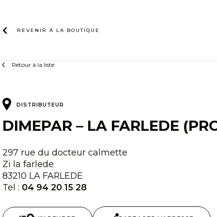
Skip
to
content
REVENIR À LA
BOUTIQUE
Retour à la liste
DISTRIBUTEUR
DIMEPAR – LA FARLEDE (PR
297 rue du docteur calmette
Zi la farlede
83210 LA FARLEDE
Tel :
04 94 20 15 28