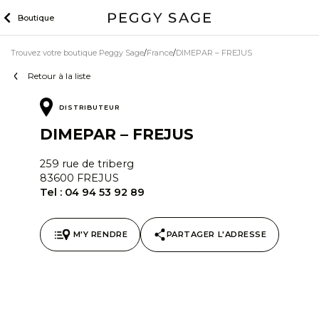
Skip
Boutique
to
content
Trouvez votre boutique Peggy Sage
France
DIMEPAR – FREJUS
Retour à la liste
DISTRIBUTEUR
DIMEPAR – FREJUS
259 rue de triberg
83600 FREJUS
Tel :
04 94 53 92 89
M'Y RENDRE
PARTAGER L'ADRESSE