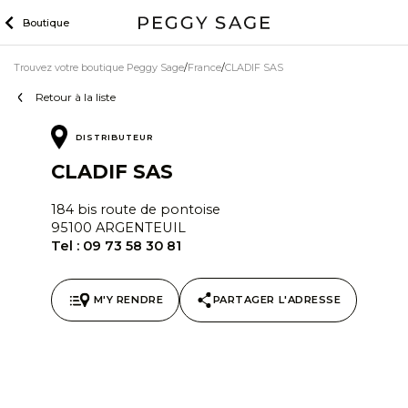
Skip
Boutique
to
content
Trouvez votre boutique Peggy Sage
France
CLADIF SAS
Retour à la liste
DISTRIBUTEUR
CLADIF SAS
184 bis route de pontoise
95100 ARGENTEUIL
Tel :
09 73 58 30 81
M'Y RENDRE
PARTAGER L'ADRESSE