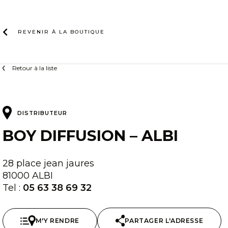
Skip
to
content
REVENIR À LA
BOUTIQUE
Retour à la liste
DISTRIBUTEUR
BOY DIFFUSION – ALBI
28 place jean jaures
81000 ALBI
Tel :
05 63 38 69 32
M'Y RENDRE
PARTAGER L'ADRESSE