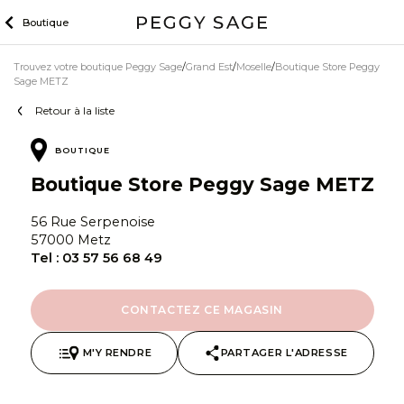
Skip
Boutique
to
content
Trouvez votre boutique Peggy Sage
Grand Est
Moselle
Boutique Store Peggy
Sage METZ
Retour à la liste
BOUTIQUE
Boutique Store Peggy Sage METZ
56 Rue Serpenoise
57000 Metz
Tel :
03 57 56 68 49
CONTACTEZ CE MAGASIN
M'Y RENDRE
PARTAGER L'ADRESSE