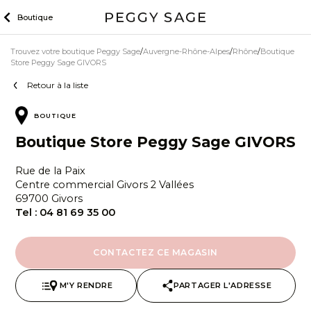
Skip
Boutique
to
content
Trouvez votre boutique Peggy Sage
Auvergne-Rhône-Alpes
Rhône
Boutique
Store Peggy Sage GIVORS
Retour à la liste
BOUTIQUE
Boutique Store Peggy Sage GIVORS
Rue de la Paix
Centre commercial Givors 2 Vallées
69700 Givors
Tel :
04 81 69 35 00
CONTACTEZ CE MAGASIN
M'Y RENDRE
PARTAGER L'ADRESSE