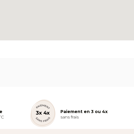
te
Paiement en 3 ou 4x
TC
sans frais