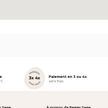
te
Paiement en 3 ou 4x
TC
sans frais
y Sage
À propos de Peggy Sage