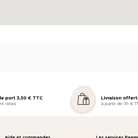
 de port 3,50 € TTC
Livraison offer
t relais
à partir de 39 € T
Aide et commandes
Les services Pegg