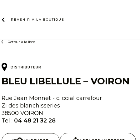
Skip
to
content
REVENIR À LA
BOUTIQUE
Retour à la liste
DISTRIBUTEUR
BLEU LIBELLULE – VOIRON
Rue Jean Monnet - c. ccial carrefour
Zi des blanchisseries
38500 VOIRON
Tel :
04 48 21 32 28