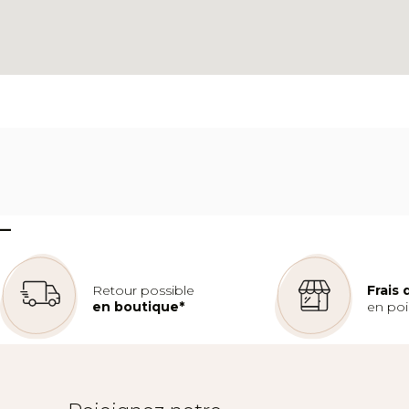
–
Retour possible
Frais
en boutique*
en poin