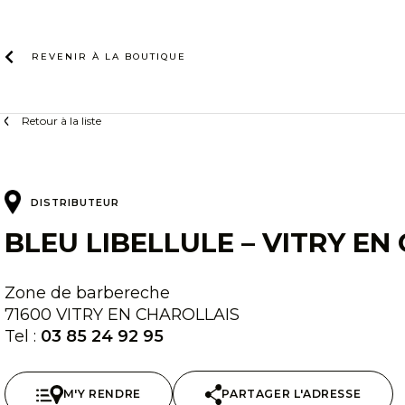
Skip
to
content
REVENIR À LA
BOUTIQUE
Retour à la liste
DISTRIBUTEUR
BLEU LIBELLULE – VITRY EN
Zone de barbereche
71600 VITRY EN CHAROLLAIS
Tel :
03 85 24 92 95
M'Y RENDRE
PARTAGER L'ADRESSE