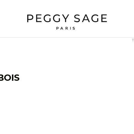
T
BOIS