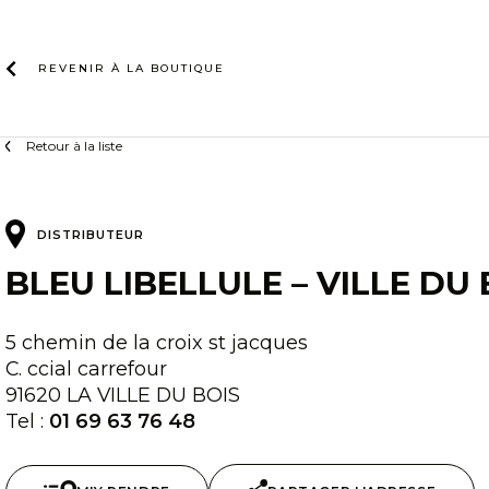
Skip
to
content
REVENIR À LA
BOUTIQUE
Retour à la liste
DISTRIBUTEUR
BLEU LIBELLULE – VILLE DU 
5 chemin de la croix st jacques
C. ccial carrefour
91620 LA VILLE DU BOIS
Tel :
01 69 63 76 48