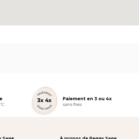
te
Paiement en 3 ou 4x
TC
sans frais
y Sage
À propos de Peggy Sage