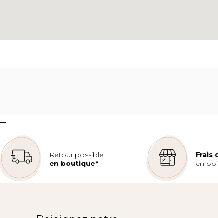
–
Retour possible
Frais
en boutique*
en poin