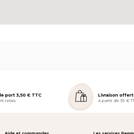
 de port 3,50 € TTC
Livraison offer
t relais
à partir de 39 € T
Aide et commandes
Les services Pegg