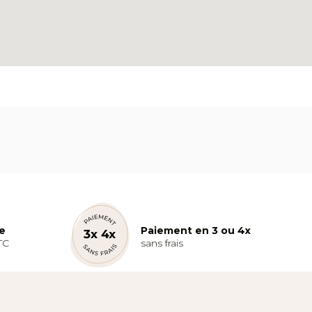
te
Paiement en 3 ou 4x
TC
sans frais