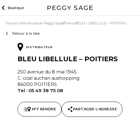
Skip
Boutique
to
content
Trouvez votre boutique Peggy Sage
France
BLEU LIBELLULE – POITIERS
Retour à la liste
DISTRIBUTEUR
BLEU LIBELLULE – POITIERS
250 avenue du 8 mai 1945
C. ccial auchan aushopping
86000 POITIERS
Tel :
05 49 38 75 08
M'Y RENDRE
PARTAGER L'ADRESSE