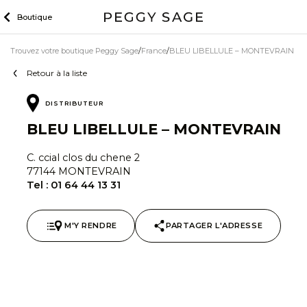
Skip
Boutique
to
content
Trouvez votre boutique Peggy Sage
France
BLEU LIBELLULE – MONTEVRAIN
Retour à la liste
DISTRIBUTEUR
BLEU LIBELLULE – MONTEVRAIN
C. ccial clos du chene 2
77144 MONTEVRAIN
Tel :
01 64 44 13 31
M'Y RENDRE
PARTAGER L'ADRESSE