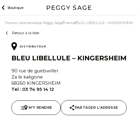
Skip
Boutique
to
content
Trouvez votre boutique Peggy Sage
France
BLEU LIBELLULE – KINGERSHEIM
Retour à la liste
DISTRIBUTEUR
BLEU LIBELLULE – KINGERSHEIM
90 rue de guebwiller
Za le kaligone
68260 KINGERSHEIM
Tel :
03 74 95 14 12
M'Y RENDRE
PARTAGER L'ADRESSE