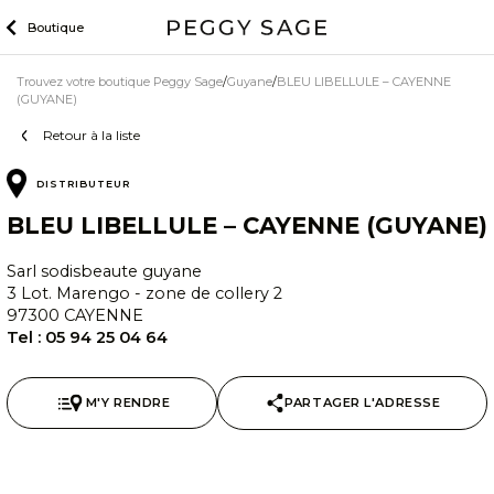
Skip
Boutique
to
content
Trouvez votre boutique Peggy Sage
Guyane
BLEU LIBELLULE – CAYENNE
(GUYANE)
Retour à la liste
DISTRIBUTEUR
BLEU LIBELLULE – CAYENNE (GUYANE)
Sarl sodisbeaute guyane
3 Lot. Marengo - zone de collery 2
97300 CAYENNE
Tel :
05 94 25 04 64
M'Y RENDRE
PARTAGER L'ADRESSE