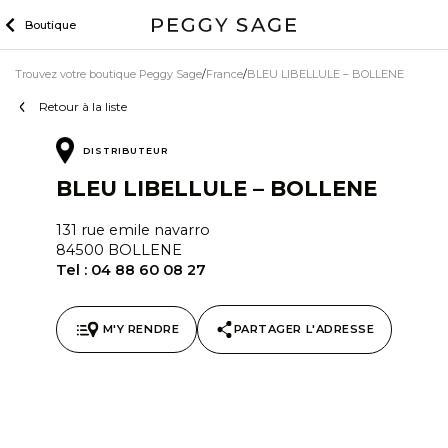
Skip
Boutique
to
content
Trouvez votre boutique Peggy Sage
France
BLEU LIBELLULE – BOLLENE
Retour à la liste
DISTRIBUTEUR
BLEU LIBELLULE – BOLLENE
131 rue emile navarro
84500 BOLLENE
Tel :
04 88 60 08 27
M'Y RENDRE
PARTAGER L'ADRESSE